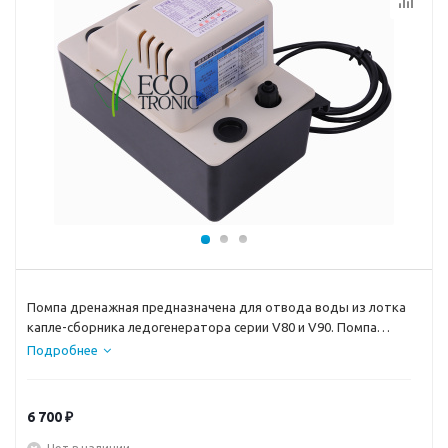
Помпа дренажная предназначена для отвода воды из лотка
капле-сборника ледогенератора серии V80 и V90. Помпа
требуется в случаи, если слив находится выше уровня или на
Подробнее
отдаленном расcтоянии. В комплект входит трубка длинной
~ 5м и диаметром 3/8 дюйма.
6 700
₽