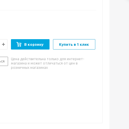
оса.
В корзину
Купить в 1 клик
Цена действительна только для интернет-
ься
магазина и может отличаться от цен в
розничных магазинах