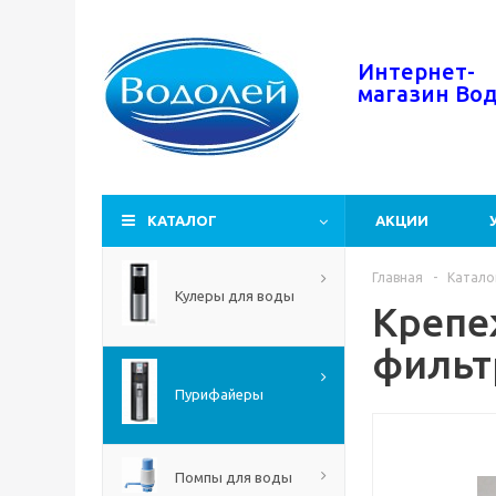
Интернет-
магазин
Во
КАТАЛОГ
АКЦИИ
Главная
-
Катало
Кулеры для воды
Крепе
фильт
Пурифайеры
Помпы для воды