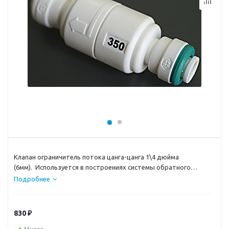
Клапан ограничитель потока цанга-цанга 1\4 дюйма
(6мм). Используется в построениях системы обратного
осмоса без помпы давления.
Подробнее
830
₽