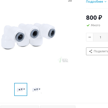
Подробнее
Выдерживает д
Рекомендуется
800
₽
случаях когда
протечек.
Много
Пр-во: Корея.
Поделит