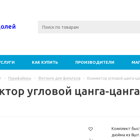
долей
УСЛУГИ
КАК КУПИТЬ
ПРОИЗВОДИТЕЛИ
МА
г
-
Пурифайеры
-
Фитинги для фильтров
-
Коннектор угловой цанга-цан
ктор угловой цанга-цанга
Комплект быст
дюйма из 8шт.