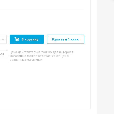
авление до 15 атм.
 менять такие соединения 1 раз в год, особенно в
 не установлен редуктор давления и нет защиты от
В корзину
Купить в 1 клик
Цена действительна только для интернет-
ься
магазина и может отличаться от цен в
розничных магазинах