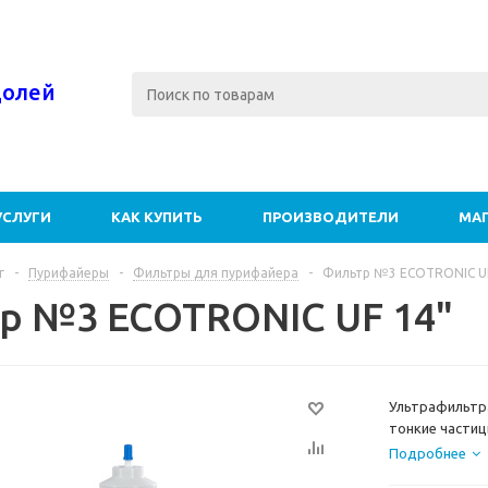
долей
УСЛУГИ
КАК КУПИТЬ
ПРОИЗВОДИТЕЛИ
МА
г
-
Пурифайеры
-
Фильтры для пурифайера
-
Фильтр №3 ECOTRONIC UF
р №3 ECOTRONIC UF 14"
Ультрафильтра
тонкие частиц
14дюймов. Име
Подробнее
цанга. Может 