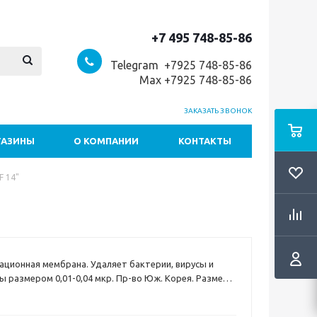
+7 495 748-85-86
Telegram +7
925 748-85-86
Max +7925 748-85-86
ЗАКАЗАТЬ ЗВОНОК
ГАЗИНЫ
О КОМПАНИИ
КОНТАКТЫ
 14"
ционная мембрана. Удаляет бактерии, вирусы и
ы размером 0,01-0,04 мкр. Пр-во Юж. Корея. Размер
ет выходы для быстрого соединения типа цанга-
использоваться в любых моделях пурифайеров с