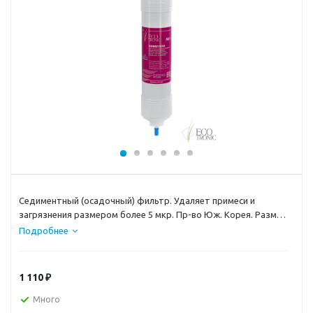
Седиментный (осадочный) фильтр. Удаляет примеси и
загрязнения размером более 5 мкр. Пр-во Юж. Корея. Размер
14 дюймов. Имеет выходы для быстрого соединения типа
Подробнее
цанга-цанга. Может использоваться в любых моделях
напольных пурифайеров. Ресурс 3000 литров.
1 110
₽
Много