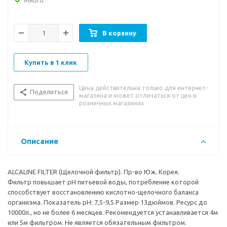
Много
Имеет выходы для быстрого соединения типа цанга-цанга. I-
тип - соединения на разных концах фильтра.
В корзину
Удобен для использовния в напольных пурифайерах.
Купить в 1 клик
Цена действительна только для интернет-
Поделиться
магазина и может отличаться от цен в
розничных магазинах
Описание
ALCALINE FILTER (Щелочной фильтр). Пр-во Юж. Корея.
Фильтр повышает pH питьевой воды, потребление которой
способствует восстановлению кислотно-щелочного баланса
организма. Показатель pH: 7,5-9,5 Размер 13дюймов. Ресурс до
10000л., но не более 6 месяцев. Рекомендуется устанавливается 4м
или 5м фильтром. Не является обязательным фильтром.