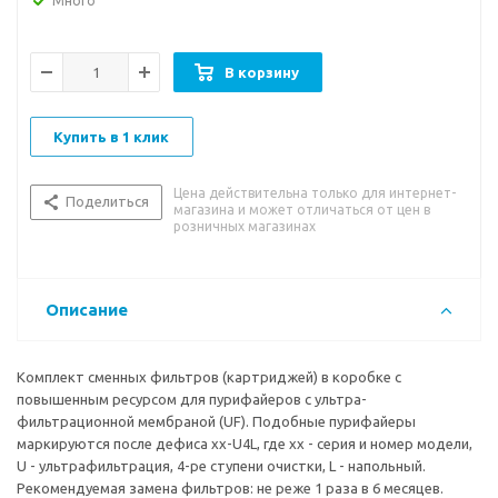
Много
большом потреблении (в больших офисах, фитнесах и т.п.)
фильтры могут меняться 1 раз в 3 или 2 месяца. Размер: 14
дюймов. Пр-во Юж. Корея.
В корзину
Купить в 1 клик
Цена действительна только для интернет-
Поделиться
магазина и может отличаться от цен в
розничных магазинах
Описание
Комплект сменных фильтров (картриджей) в коробке с
повышенным ресурсом для пурифайеров с ультра-
фильтрационной мембраной (UF). Подобные пурифайеры
маркируются после дефиса xx-U4L, где xx - серия и номер модели,
U - ультрафильтрация, 4-ре ступени очистки, L - напольный.
Рекомендуемая замена фильтров: не реже 1 раза в 6 месяцев.