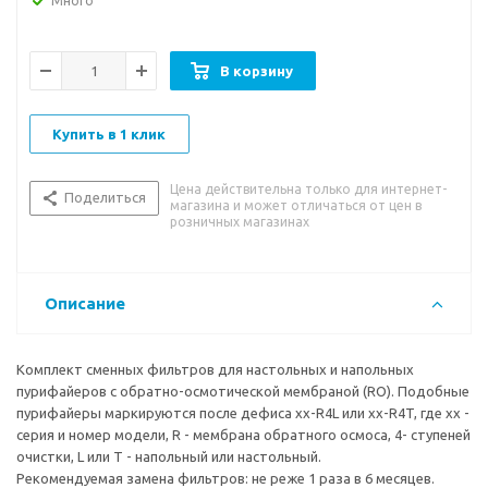
Много
Ресурс каждого картриджа до 10 тыс. литров.
Мембрану обратного осмоса можно менять 1 раз в год,
В корзину
ресурс до 6 тыс. литров, в зависимости от минерализации
воды.
Купить в 1 клик
При большом потреблении (в больших офисах, фитнесах и
т.п.) фильтры могут меняться чаще - 1 раз в 3 или 2 месяца.
Цена действительна только для интернет-
Поделиться
магазина и может отличаться от цен в
Обратитесь к нам, мы рассчитаем и дадим наши
розничных магазинах
рекомендации по замене. Через раз рекомендуем также
менять все угловые коннекторы.
Описание
Размер фильтров: Осадочный, Пре- и Пост-карбонные
фильтры (№1,2,4) - 12 дюймов U-тип.. Мембрана обратного
осмоса (№3) - 14 Дюймов I-тип. Пр-во Юж. Корея.
Комплект сменных фильтров для настольных и напольных
пурифайеров с обратно-осмотической мембраной (RO). Подобные
пурифайеры маркируются после дефиса xx-R4L или xx-R4T, где xx -
серия и номер модели, R - мембрана обратного осмоса, 4- ступеней
очистки, L или Т - напольный или настольный.
Рекомендуемая замена фильтров: не реже 1 раза в 6 месяцев.