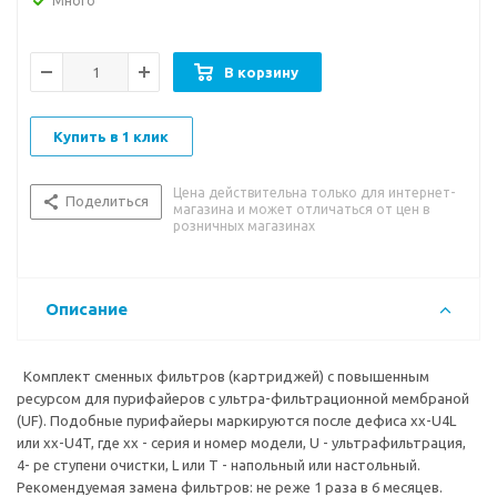
Много
качества водопроводной воды.
В корзину
Купить в 1 клик
Цена действительна только для интернет-
Поделиться
магазина и может отличаться от цен в
розничных магазинах
Описание
Комплект сменных фильтров (картриджей) с повышенным
ресурсом для пурифайеров с ультра-фильтрационной мембраной
(UF). Подобные пурифайеры маркируются после дефиса xx-U4L
или xx-U4T, где xx - серия и номер модели, U - ультрафильтрация,
4- ре ступени очистки, L или Т - напольный или настольный.
Рекомендуемая замена фильтров: не реже 1 раза в 6 месяцев.