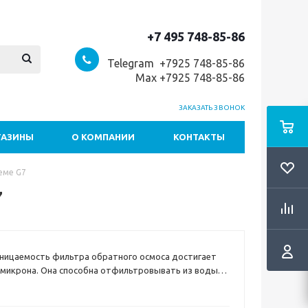
+7 495 748-85-86
Telegram +7
925 748-85-86
Max +7925 748-85-86
ЗАКАЗАТЬ ЗВОНОК
ГАЗИНЫ
О КОМПАНИИ
КОНТАКТЫ
еме G7
7
ницаемость фильтра обратного осмоса достигает
1 микрона. Она способна отфильтровывать из воды
хлорметан, тетрахлорид углерода) и тяжелые
як, свинец и кадмий).