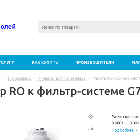
долей
УСЛУГИ
КАК КУПИТЬ
ПРОИЗВОДИТЕЛИ
МА
г
-
Пурифайеры
-
Фильтры для пурифайера
-
Фильтр RO к фильтр-сист
р RO к фильтр-системе G
Расчетная про
0,0001 — 0,00
органику (три
Подробнее
металлы (мышь