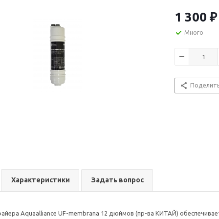
мельчайших вз
микроорганиз
1 300
₽
цанга-цанга. 
устанавливать
Много
пурифайеров, 
фильтр-систем
рассчитана на
практичной. Ре
исходной воды
Поделит
(соединения на
Характеристики
Задать вопрос
айера Aquaalliance UF-membrana 12 дюймов (пр-ва КИТАЙ) обеспечивае