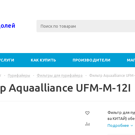
долей
УСЛУГИ
КАК КУПИТЬ
ПРОИЗВОДИТЕЛИ
МА
г
-
Пурифайеры
-
Фильтры для пурифайера
-
Фильтр Aquaalliance UFM-
р Aquaalliance UFM-M-12I
Фильтр для пу
ва КИТАЙ) обе
частиц наприме
Подробнее
мкр, а также 