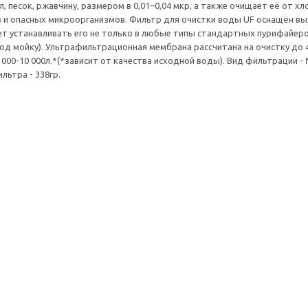
ил, песок, ржавчину, размером в 0,01–0,04 мкр, а также очищает её от 
в и опасных микроорганизмов. Фильтр для очистки воды UF оснащён вы
т устанавливать его не только в любые типы стандартных пурифайеров
од мойку). Ультрафильтрационная мембрана рассчитана на очистку до 4
 000-10 000л.*(*зависит от качества исходной воды). Вид фильтрации -
ильтра - 338гр.