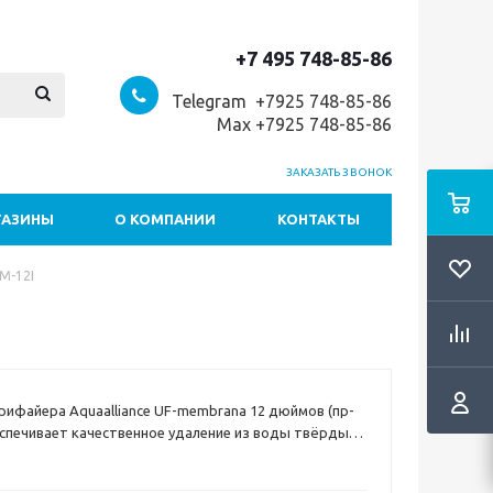
+7 495 748-85-86
Telegram +7
925 748-85-86
Max +7925 748-85-86
ЗАКАЗАТЬ ЗВОНОК
ГАЗИНЫ
О КОМПАНИИ
КОНТАКТЫ
M-12I
рифайера Aquaalliance UF-membrana 12 дюймов (пр-
спечивает качественное удаление из воды твёрдых
р, глину, ил, песок, ржавчину, размером в 0,01–0,04
очищает её от хлора, тяжёлых металлов, самых