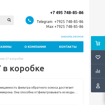
+7 495 748-85-86
Telegram +7
925 748-85-86
Max +7925 748-85-86
ЗАКАЗАТЬ ЗВОНОК
ГАЗИНЫ
О КОМПАНИИ
КОНТАКТЫ
еме G7 в коробке
 в коробке
ницаемость фильтра обратного осмоса достигает
1 микрона. Она способна отфильтровывать из воды
хлорметан, тетрахлорид углерода) и тяжелые
як, свинец и кадмий).