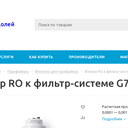
долей
УСЛУГИ
КАК КУПИТЬ
ПРОИЗВОДИТЕЛИ
МА
г
-
Пурифайеры
-
Фильтры для пурифайера
-
Фильтр RO к фильтр-сист
р RO к фильтр-системе G7
Расчетная про
0,0001 — 0,00
органику (три
Подробнее
металлы (мышь