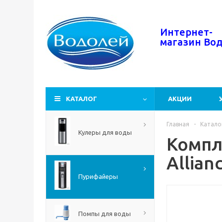
Интернет-
магазин
Во
КАТАЛОГ
АКЦИИ
Главная
-
Катало
Кулеры для воды
Компл
Allian
Пурифайеры
Помпы для воды