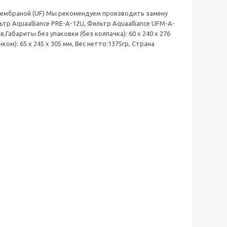
мембраной (UF) Мы рекомендуем производить замену
ьтр Aquaalliance PRE-A-12U, Фильтр Aquaalliance UFM-A-
Габариты без упаковки (без колпачка): 60 x 240 x 276
чком): 65 x 245 x 305 мм, Вес нетто:1375гр, Страна