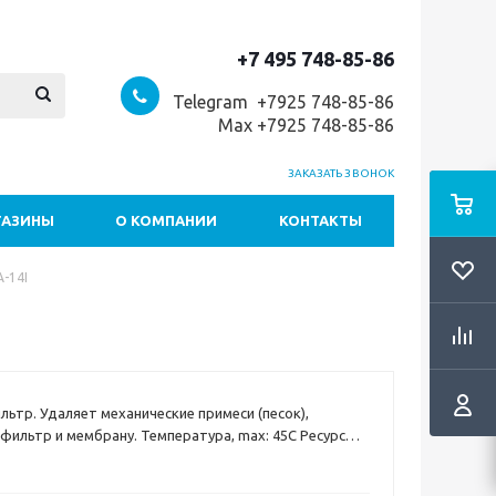
+7 495 748-85-86
Telegram +7
925 748-85-86
Max +7925 748-85-86
ЗАКАЗАТЬ ЗВОНОК
ГАЗИНЫ
О КОМПАНИИ
КОНТАКТЫ
A-14I
ьтр. Удаляет механические примеси (песок),
ильтр и мембрану. Температура, max: 45C Ресурс
-10 000л. Частота смены элемента: 6 мес. Страна
 Корея. Вид фильтрации - №1. Тип соединения - U-тип