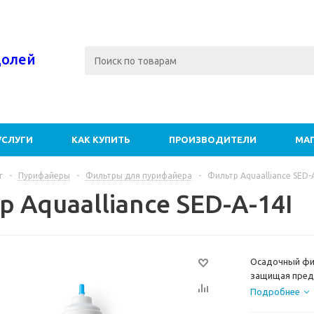
долей
УСЛУГИ
КАК КУПИТЬ
ПРОИЗВОДИТЕЛИ
МА
г
-
Пурифайеры
-
Фильтры для пурифайера
-
Фильтр Aquaalliance SED-
 Aquaalliance SED-A-14I
Осадочный фил
защищая предф
фильтра: 3 000
Подробнее
производства: