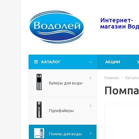
Интернет-
магазин
Во
КАТАЛОГ
АКЦИИ
Главная
-
Катало
Кулеры для воды
Помпа 
Пурифайеры
Помпы для воды