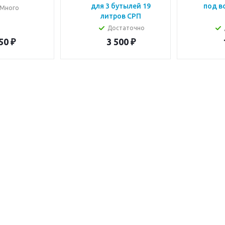
для 3 бутылей 19
под в
Много
литров СРП
Достаточно
50
₽
3 500
₽