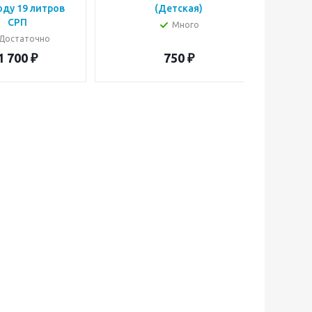
оду 19 литров
(Детская)
СРП
Много
Достаточно
1 700
₽
750
₽