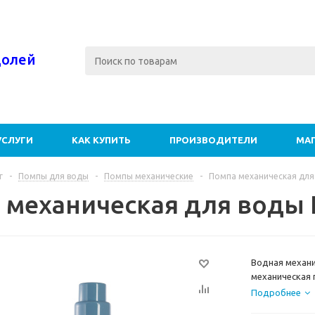
долей
УСЛУГИ
КАК КУПИТЬ
ПРОИЗВОДИТЕЛИ
МА
г
-
Помпы для воды
-
Помпы механические
-
Помпа механическая для в
механическая для воды Ec
Водная механич
механическая 
пластика.
Подробнее