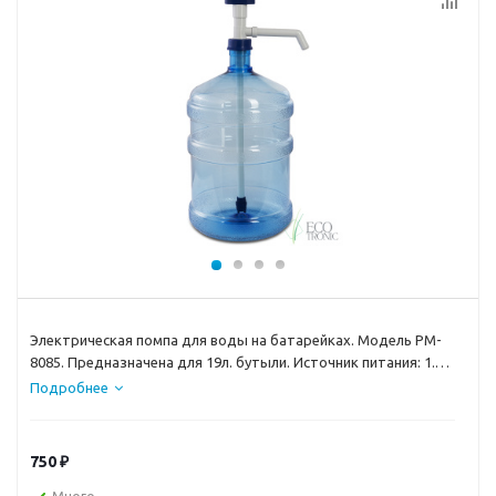
Электрическая помпа для воды на батарейках. Модель PM-
8085. Предназначена для 19л. бутыли. Источник питания: 1.5V
батарейки "D"- типа 2шт.
Подробнее
Производство: Китай.
750
₽