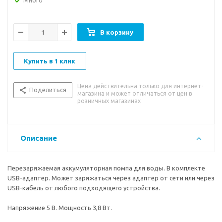
Много
индикации заряда. Чтобы налить воду, достаточно одного
нажатия на кнопку. Гибкая трубка позволяет производить
забор воды без остатка.
В корзину
Помпа изготовлена из безопасных материалов: пластик,
нержавеющая сталь. Оригинальный дизайн, приятное на
Купить в 1 клик
ощупь покрытие черного цвета.
Цена действительна только для интернет-
Поделиться
магазина и может отличаться от цен в
розничных магазинах
Описание
Перезаряжаемая аккумуляторная помпа для воды. В комплекте
USB-адаптер. Может заряжаться через адаптер от сети или через
USB-кабель от любого подходящего устройства.
Напряжение 5 В. Мощность 3,8 Вт.