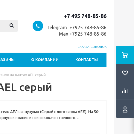
+7 495 748-85-86
Telegram +7
925 748-85-86
Max +7925 748-85-86
ЗАКАЗАТЬ ЗВОНОК
ГАЗИНЫ
О КОМПАНИИ
КОНТАКТЫ
анов на винтах AEL серый
 AEL серый
ель АЕЛ на шурупах (Серый с логотипом АЕЛ). На 50-
Корпус выполнен из высококачественного
, благодаря чему достигается высокая степень
 В комплекте: стаканодержатель и держатель с 2-мя