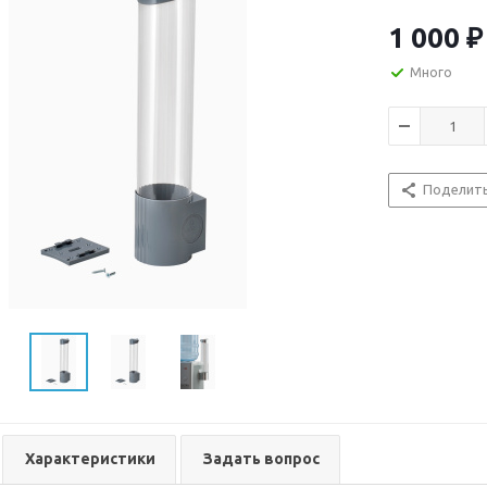
шурупами. В к
комплектоват
1 000
₽
Много
Поделит
Характеристики
Задать вопрос