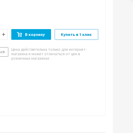
оробке 24шт. (Может
ьсядополнительно магнитным креплением).
В корзину
Купить в 1 клик
Цена действительна только для интернет-
ься
магазина и может отличаться от цен в
розничных магазинах