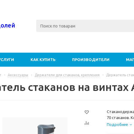
долей
УСЛУГИ
КАК КУПИТЬ
ПРОИЗВОДИТЕЛИ
МА
г
-
Аксессуары
-
Держатели для стаканов, крепления
-
Держатель стак
тель стаканов на винтах
Стаканодержат
70 стаканов. 
поликарбоната
Подробнее
прозрачности.