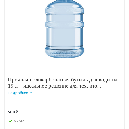
Прочная поликарбонатная бутыль для воды на
19 л – идеальное решение для тех, кто
регулярно пользуется кулерами. У неё много
Подробнее
плюсов – она экологически чистая, не бьётся,
легко моется и её можно использовать
многократно. Кроме того, вода в ней хранится
500
₽
долго (до 1 года) и без потери своих полезных
качеств и свойств.
Много